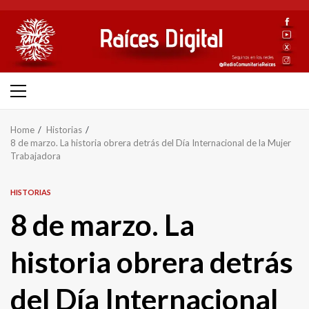
Skip
to
content
Primary
Menu
Home
Historias
8 de marzo. La historia obrera detrás del Día Internacional de la Mujer
Trabajadora
HISTORIAS
8 de marzo. La
historia obrera detrás
del Día Internacional