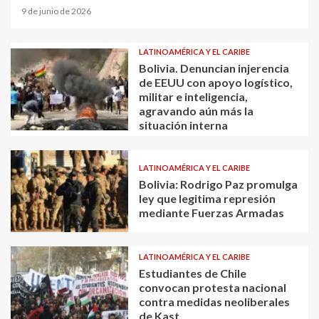
9 de junio de 2026
LATINOAMÉRICA Y EL CARIBE
Bolivia. Denuncian injerencia
de EEUU con apoyo logístico,
militar e inteligencia,
agravando aún más la
situación interna
LATINOAMÉRICA Y EL CARIBE
Bolivia: Rodrigo Paz promulga
ley que legitima represión
mediante Fuerzas Armadas
LATINOAMÉRICA Y EL CARIBE
Estudiantes de Chile
convocan protesta nacional
contra medidas neoliberales
de Kast