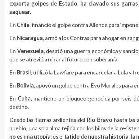
exporta golpes de Estado, ha clavado sus garras e
saquear.
En
Chile
, financió el golpe contra Allende para impone
En
Nicaragua
, armó a los Contras para ahogar en sang
En
Venezuela
, desató una guerra económica y sancion
que se atrevió a mirar al futuro con soberanía.
En
Brasil
, utilizó la Lawfare para encarcelar a Lula y f
En
Bolivia
, apoyó un golpe contra Evo Morales para ent
En
Cuba
, mantiene un bloqueo genocida por seis dé
destino.
Desde las tierras ardientes del
Río Bravo
hasta las 
pueblo, una sola alma tejida con los hilos de la resist
no es una utopía:
es el l
atido de nuestra historia, la