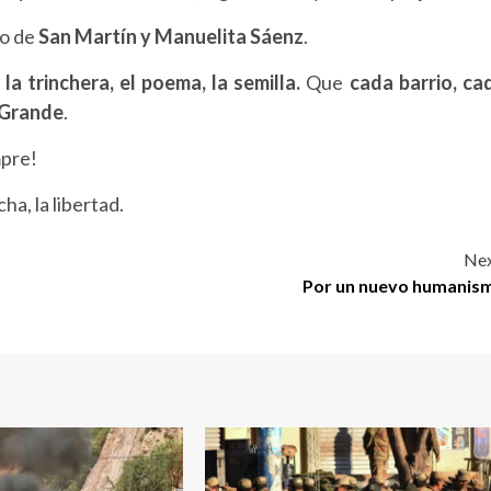
o de
San Martín y Manuelita Sáenz
.
s
la trinchera, el poema, la semilla.
Que
cada barrio, ca
a Grande
.
mpre!
ha, la libertad.
Nex
Por un nuevo humanis