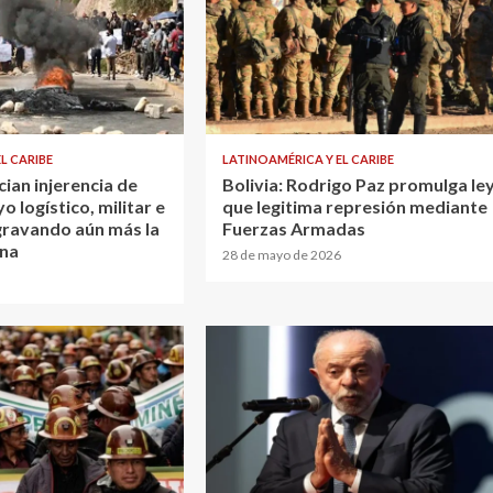
L CARIBE
LATINOAMÉRICA Y EL CARIBE
cian injerencia de
Bolivia: Rodrigo Paz promulga le
 logístico, militar e
que legitima represión mediante
agravando aún más la
Fuerzas Armadas
rna
28 de mayo de 2026