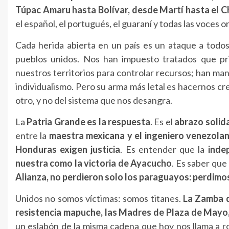
Túpac Amaru hasta Bolívar, desde Martí hasta el C
el español, el portugués, el guaraní y todas las voces 
Cada herida abierta en un país es un ataque a todos
pueblos unidos. Nos han impuesto tratados que priv
nuestros territorios para controlar recursos; han ma
individualismo. Pero su arma más letal es hacernos c
otro, y no del sistema que nos desangra.
La
Patria Grande es la respuesta
. Es el
abrazo solid
entre la
maestra mexicana y el ingeniero venezola
Honduras exigen justicia
. Es entender que la
indep
nuestra como la victoria de Ayacucho
. Es saber qu
Alianza, no perdieron solo los paraguayos: perdimo
Unidos no somos víctimas: somos titanes.
La Zamba d
resistencia mapuche, las Madres de Plaza de Mayo,
un eslabón de la misma cadena que hoy nos llama a r