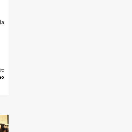
da
t:
mo