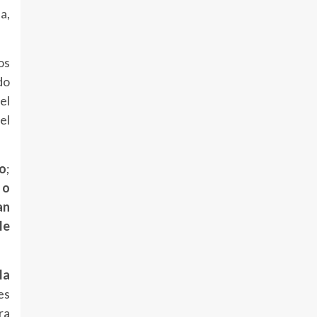
a,
os
do
el
el
no
;
 o
an
le
la
es
ra