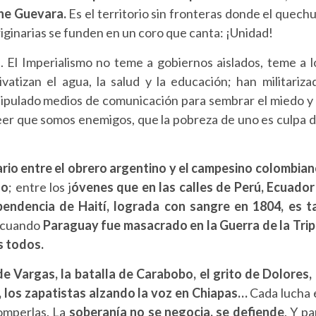
he Guevara.
Es el territorio sin fronteras donde el quechu
originarias se funden en un coro que canta: ¡Unidad!
. El Imperialismo no teme a gobiernos aislados, teme a l
atizan el agua, la salud y la educación; han militariza
nipulado medios de comunicación para sembrar el miedo y 
reer que somos enemigos, que la pobreza de uno es culpa d
ario entre el obrero argentino y el campesino colombia
no
; entre los j
óvenes que en las calles de Perú, Ecuador
endencia de Haití, lograda con sangre en 1804, es t
e cuando
Paraguay fue masacrado en la Guerra de la Trip
s todos.
e Vargas, la batalla de Carabobo, el grito de Dolores, 
 los zapatistas alzando la voz en Chiapas…
Cada lucha 
omperlas. La
soberanía no se negocia, se defiende
. Y pa