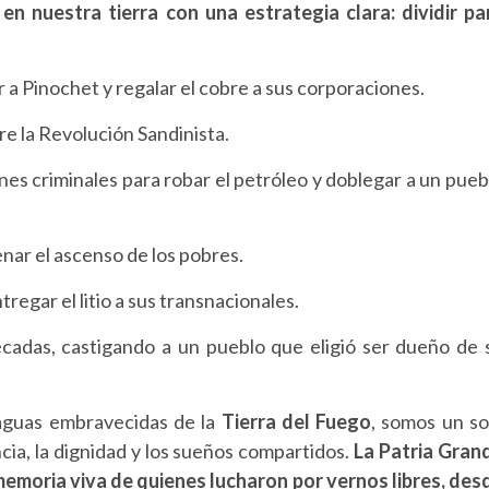
n nuestra tierra con una estrategia clara: dividir pa
r a Pinochet y regalar el cobre a sus corporaciones.
re la Revolución Sandinista.
es criminales para robar el petróleo y doblegar a un pueb
renar el ascenso de los pobres.
regar el litio a sus transnacionales.
cadas, castigando a un pueblo que eligió ser dueño de 
aguas embravecidas de la
Tierra del Fuego
, somos un so
encia, la dignidad y los sueños compartidos.
La Patria Gran
 memoria viva de quienes lucharon por vernos libres, des