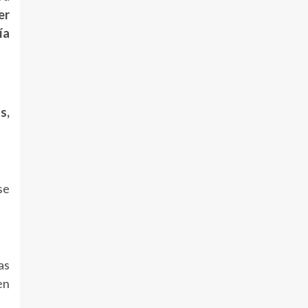
er
ía
s,
se
as
en