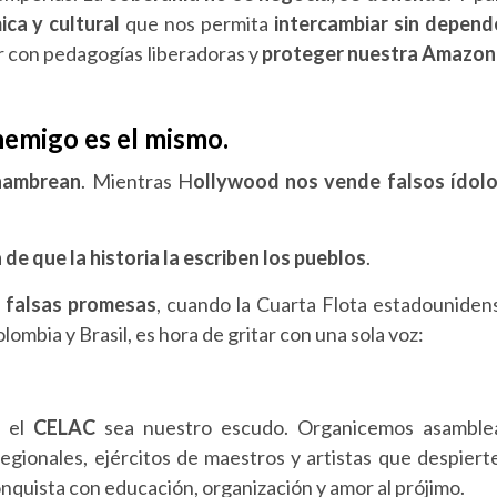
ica y cultural
que nos permita
intercambiar sin depend
r con pedagogías liberadoras y
proteger nuestra Amazon
emigo es el mismo.
 hambrean
. Mientras H
ollywood nos vende falsos ídolo
 de que la historia la escriben los pueblos
.
n falsas promesas
, cuando la Cuarta Flota estadouniden
Colombia y Brasil, es hora de gritar con una sola voz:
e el
CELAC
sea nuestro escudo. Organicemos asamble
gionales, ejércitos de maestros y artistas que despiert
nquista con educación, organización y amor al prójimo.