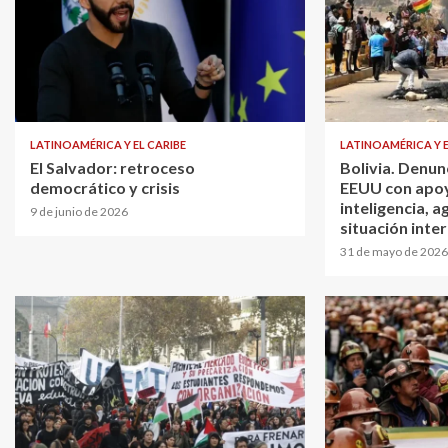
LATINOAMÉRICA Y EL CARIBE
LATINOAMÉRICA Y E
El Salvador: retroceso
Bolivia. Denun
democrático y crisis
EEUU con apoyo
inteligencia, 
9 de junio de 2026
situación inte
31 de mayo de 2026