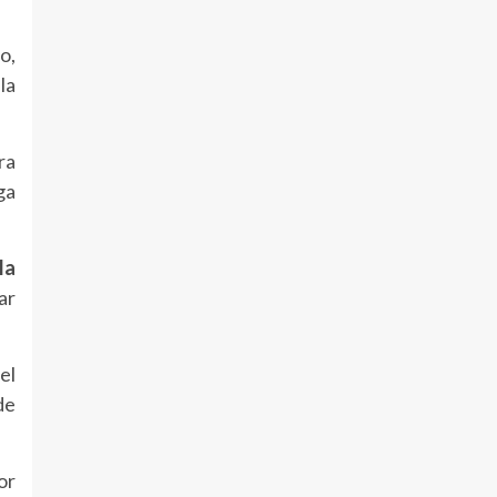
o,
la
ra
ga
la
ar
el
de
or