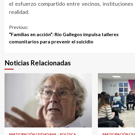
el esfuerzo compartido entre vecinos, instituciones
realidad.
Continue
Previous:
“Familias en acción”: Río Gallegos impulsa talleres
Reading
comunitarios para prevenir el suicidio
Noticias Relacionadas
PARTICIPACIÓN CIUDADANA
POLÍTICA
PARTICIPACIÓN C