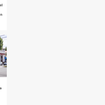
el
an
a