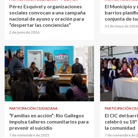
Pérez Esquivel y organizaciones
El Municipio y
sociales convocan a una campaña
barrios planif
nacional de ayuno y oración para
conjunta de tu
“despertar las conciencias”
31 de mayo de 2026
2 de junio de 2026
PARTICIPACIÓN CIUDADANA
PARTICIPACIÓN C
“Familias en acción”: Río Gallegos
El CIC del bar
impulsa talleres comunitarios para
celebró su 18°
prevenir el suicidio
la comunidad
7 de noviembre de 2025
7 de noviembre de 