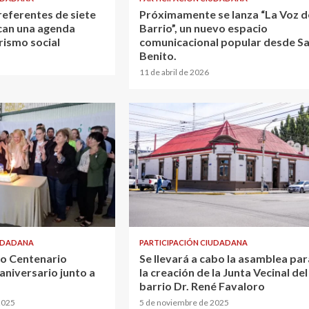
 referentes de siete
Próximamente se lanza “La Voz d
ican una agenda
Barrio”, un nuevo espacio
rismo social
comunicacional popular desde S
Benito.
11 de abril de 2026
IUDADANA
PARTICIPACIÓN CIUDADANA
rio Centenario
Se llevará a cabo la asamblea par
 aniversario junto a
la creación de la Junta Vecinal del
barrio Dr. René Favaloro
2025
5 de noviembre de 2025