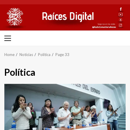
Skip
to
content
Primary
Menu
Home
Noticias
Política
Page 33
Política