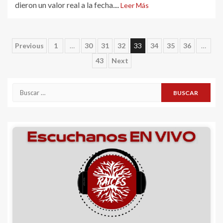
dieron un valor real a la fecha....
Leer Más
Navegación
Previous
1
…
30
31
32
33
34
35
36
…
43
Next
de
entradas
Buscar: