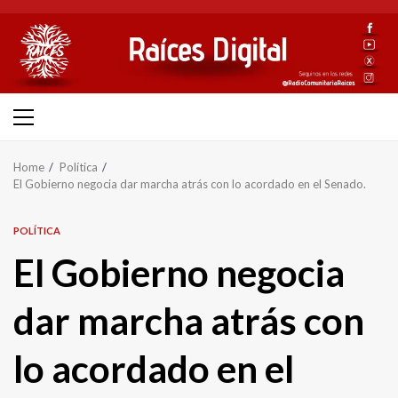
Skip
to
content
Primary
Menu
Home
Política
El Gobierno negocia dar marcha atrás con lo acordado en el Senado.
POLÍTICA
El Gobierno negocia
dar marcha atrás con
lo acordado en el