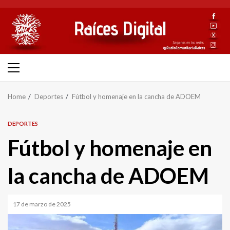
Skip
to
content
Primary
Menu
Home
Deportes
Fútbol y homenaje en la cancha de ADOEM
DEPORTES
Fútbol y homenaje en
la cancha de ADOEM
17 de marzo de 2025