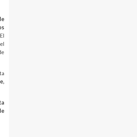
de
os
 El
el
de
ta
e,
ta
de