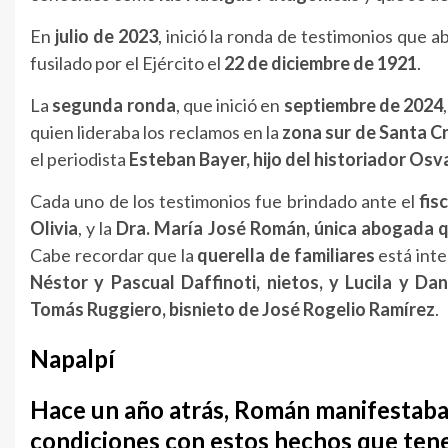
En
julio de 2023
, inició la ronda de testimonios que a
fusilado por el Ejército el
22 de diciembre de 1921
.
La
segunda ronda
, que inició en
septiembre de 2024
quien lideraba los reclamos en la
zona sur de Santa C
el periodista
Esteban Bayer, hijo del historiador Os
Cada uno de los testimonios fue brindado ante el
fis
Olivia
, y la
Dra. María José Román, única abogada qu
Cabe recordar que la
querella de familiares
está int
Néstor y Pascual Daffinoti, nietos, y Lucila y Dan
Tomás Ruggiero, bisnieto de José Rogelio Ramírez
.
Napalpí
Hace un año atrás, Román manifestaba
condiciones con estos hechos que tenem