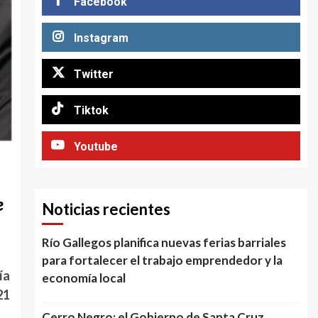
Facebook
Instagram
Twitter
Tiktok
Youtube
e
Noticias recientes
Río Gallegos planifica nuevas ferias barriales
para fortalecer el trabajo emprendedor y la
ía
economía local
21
Cerro Negro: el Gobierno de Santa Cruz