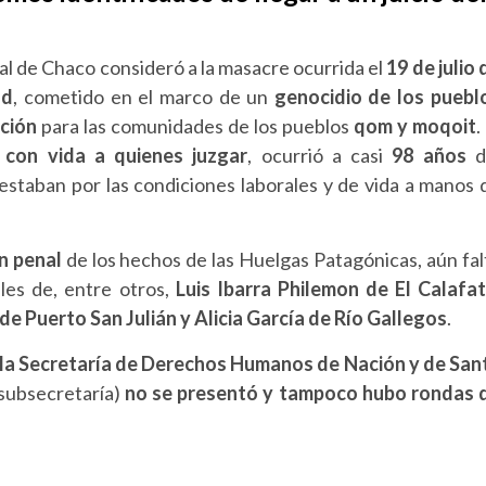
eral de Chaco consideró a la masacre ocurrida el
19 de julio 
ad
, cometido en el marco de un
genocidio de los puebl
ción
para las comunidades de los pueblos
qom y moqoit
.
 con vida a quienes juzgar
, ocurrió a casi
98 años
d
staban por las condiciones laborales y de vida a manos 
ón penal
de los hechos de las Huelgas Patagónicas, aún fal
ales de, entre otros,
Luis Ibarra Philemon de El Calafat
e Puerto San Julián y Alicia García de Río Gallegos
.
 la Secretaría de Derechos Humanos de Nación y de San
 subsecretaría)
no se presentó y tampoco hubo rondas 