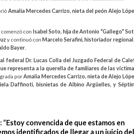
brió
Amalia Mercedes Carrizo, nieta del peón Alejo Lóp
, comenzó con
Isabel Soto, hija de Antonio “Gallego” So
ruz
y continuó con
Marcelo Serafini, historiador regional
valdo Bayer
.
cal federal Dr. Lucas Colla del Juzgado Federal de Cale
e representa a la querella de familiares de las víctim
egrada por
Amalia Mercedes Carrizo, nieta de Alejo Lópe
iela Daffinoti, bisnietas de Albino Argüelles, y Sépti
:
“Estoy convencida de que estamos en
os identificados de llegar a un juicio de