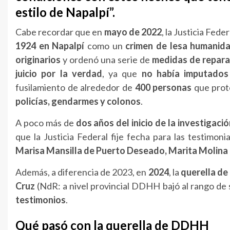
estilo de Napalpí”.
Cabe recordar que en
mayo de 2022
, la Justicia Fed
1924 en Napalpí
como un
crimen de lesa humanid
originarios
y ordenó una serie de
medidas de repara
juicio por la verdad
, ya que
no había imputados
fusilamiento de alrededor de
400 personas
que prote
policías, gendarmes y colonos
.
A poco más de
dos años del inicio de la investigaci
que la Justicia Federal fije fecha para las testimoni
Marisa Mansilla de Puerto Deseado, Marita Molina d
Además, a diferencia de 2023, en
2024
, la
querella de
Cruz
(NdR: a nivel provincial DDHH bajó al rango de
testimonios
.
Qué pasó con la querella de DDHH