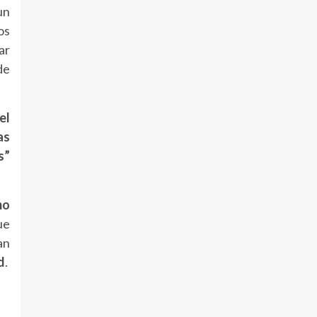
un
os
ar
de
el
as
s”
mo
ue
an
d
.