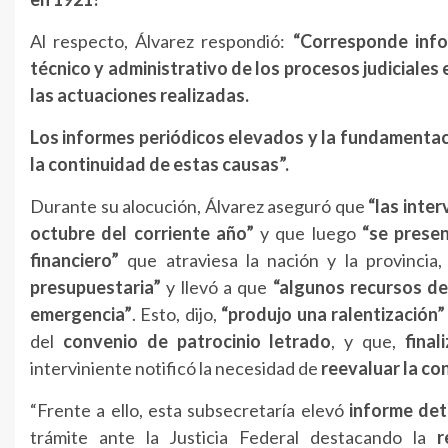
Al respecto, Álvarez respondió:
“Corresponde info
técnico y administrativo de los procesos judiciale
las actuaciones realizadas.
Los informes periódicos elevados y la fundamentaci
la continuidad de estas causas”.
Durante su alocución, Álvarez aseguró que
“las inte
octubre del corriente año”
y que luego
“se prese
financiero”
que atraviesa la nación y la provincia
presupuestaria”
y llevó a que
“algunos recursos de
emergencia”
. Esto, dijo,
“produjo una ralentización”
del
convenio de patrocinio letrado
, y que,
fina
interviniente notificó la necesidad de
reevaluar la co
“Frente a ello, esta subsecretaría elevó
informe det
trámite ante la Justicia Federal destacando la
r