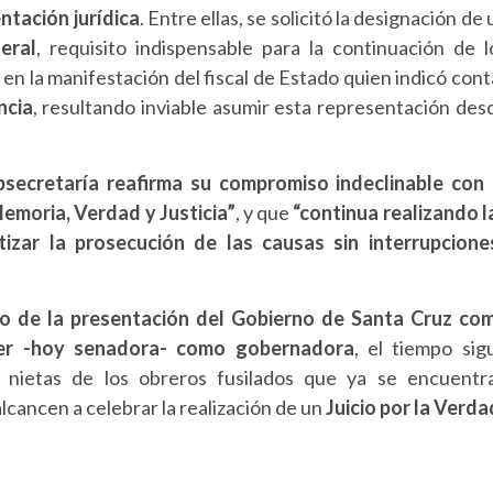
ntación jurídica
. Entre ellas, se solicitó la designación de 
eral
, requisito indispensable para la continuación de l
n la manifestación del fiscal de Estado quien indicó cont
ncia
, resultando inviable asumir esta representación des
bsecretaría reafirma su compromiso indeclinable con 
emoria, Verdad y Justicia”
, y que
“continua realizando l
tizar la prosecución de las causas sin interrupcione
o de la presentación del Gobierno de Santa Cruz co
hner -hoy senadora- como gobernadora
, el tiempo sig
 y nietas de los obreros fusilados que ya se encuentr
lcancen a celebrar la realización de un
Juicio por la Verda