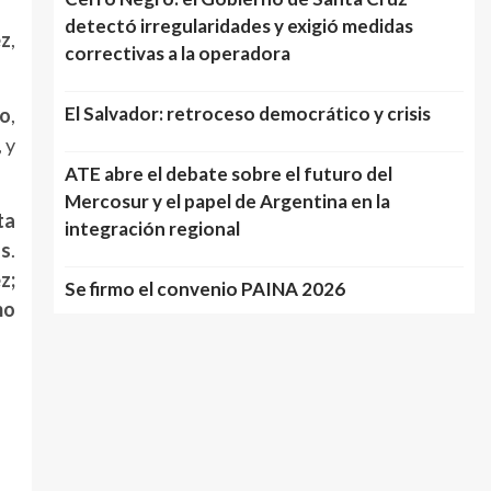
detectó irregularidades y exigió medidas
ez
,
correctivas a la operadora
El Salvador: retroceso democrático y crisis
to
,
, y
ATE abre el debate sobre el futuro del
Mercosur y el papel de Argentina en la
ta
integración regional
as
.
z;
Se firmo el convenio PAINA 2026
mo
l