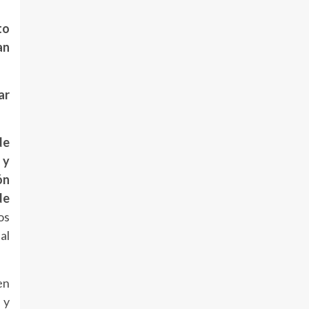
to
an
ar
de
 y
ón
de
os
al
en
y