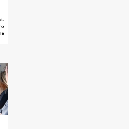
t:
ro
le