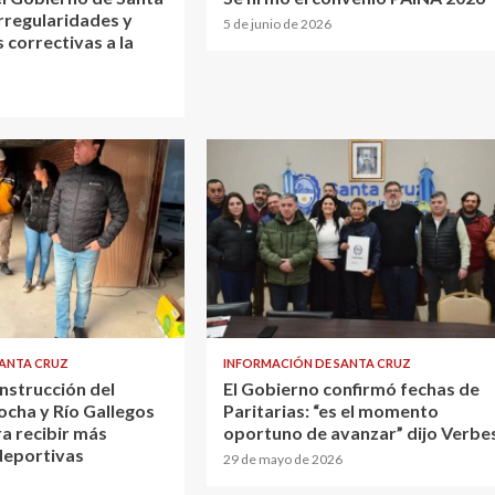
rregularidades y
5 de junio de 2026
 correctivas a la
SANTA CRUZ
INFORMACIÓN DE SANTA CRUZ
nstrucción del
El Gobierno confirmó fechas de
ocha y Río Gallegos
Paritarias: “es el momento
a recibir más
oportuno de avanzar” dijo Verbe
deportivas
29 de mayo de 2026