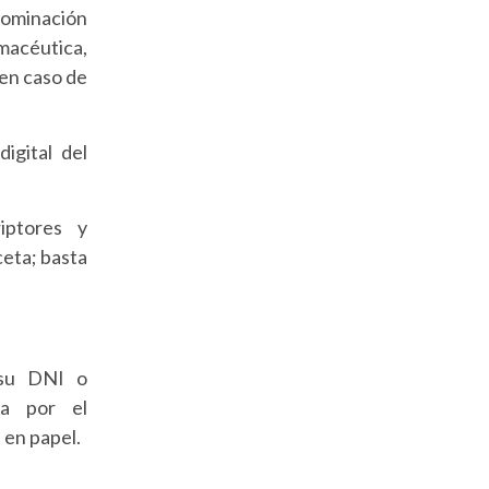
nominación
acéutica,
en caso de
igital del
iptores y
ceta; basta
 su DNI o
da por el
 en papel.