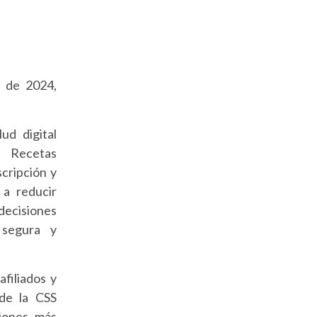
e de 2024,
ud digital
e Recetas
scripción y
a reducir
decisiones
 segura y
filiados y
 de la CSS
ciones más