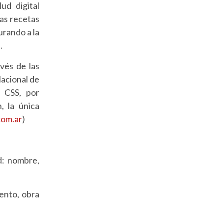
ud digital
las recetas
urando a la
.
vés de las
acional de
e CSS, por
, la única
om.ar
)
d: nombre,
ento, obra