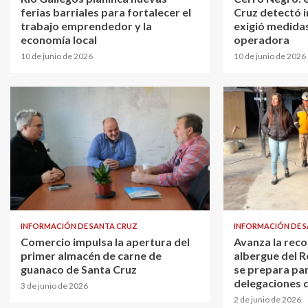
ferias barriales para fortalecer el
Cruz detectó i
trabajo emprendedor y la
exigió medidas
economía local
operadora
10 de junio de 2026
10 de junio de 2026
INFORMACIÓN DE SANTA CRUZ
INFORMACIÓN DE 
Comercio impulsa la apertura del
Avanza la reco
primer almacén de carne de
albergue del R
guanaco de Santa Cruz
se prepara par
delegaciones 
3 de junio de 2026
2 de junio de 2026