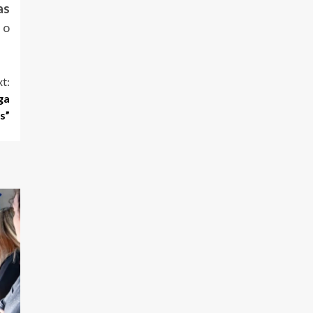
as
 o
t:
ga
s”