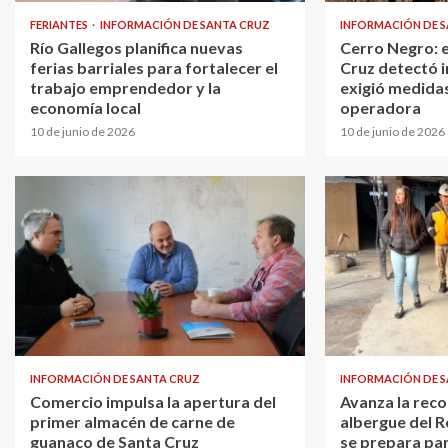
FERIANTES
INFORMACIÓN DE SANTA CRUZ
INFORMACIÓN DE 
Río Gallegos planifica nuevas
Cerro Negro: 
ferias barriales para fortalecer el
Cruz detectó i
trabajo emprendedor y la
exigió medidas
economía local
operadora
10 de junio de 2026
10 de junio de 2026
INFORMACIÓN DE SANTA CRUZ
INFORMACIÓN DE 
Comercio impulsa la apertura del
Avanza la reco
primer almacén de carne de
albergue del R
guanaco de Santa Cruz
se prepara par