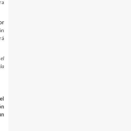
ra
or
ón
rá
el
la
el
ón
un