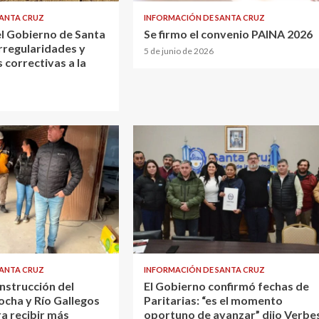
SANTA CRUZ
INFORMACIÓN DE SANTA CRUZ
el Gobierno de Santa
Se firmo el convenio PAINA 2026
rregularidades y
5 de junio de 2026
 correctivas a la
SANTA CRUZ
INFORMACIÓN DE SANTA CRUZ
nstrucción del
El Gobierno confirmó fechas de
ocha y Río Gallegos
Paritarias: “es el momento
a recibir más
oportuno de avanzar” dijo Verbe