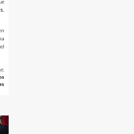
ue
os
,
en
ha
el
t:
os
es