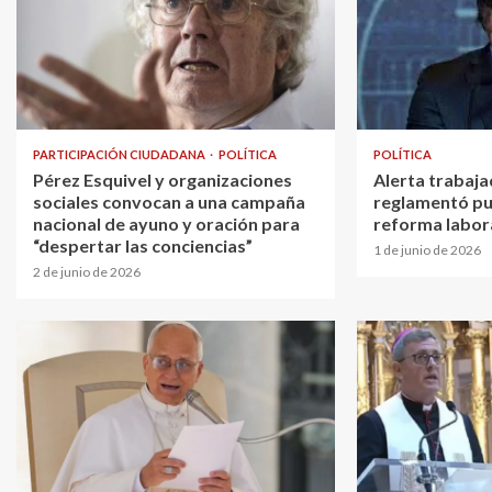
PARTICIPACIÓN CIUDADANA
POLÍTICA
POLÍTICA
Pérez Esquivel y organizaciones
Alerta trabaja
sociales convocan a una campaña
reglamentó pu
nacional de ayuno y oración para
reforma labor
“despertar las conciencias”
1 de junio de 2026
2 de junio de 2026