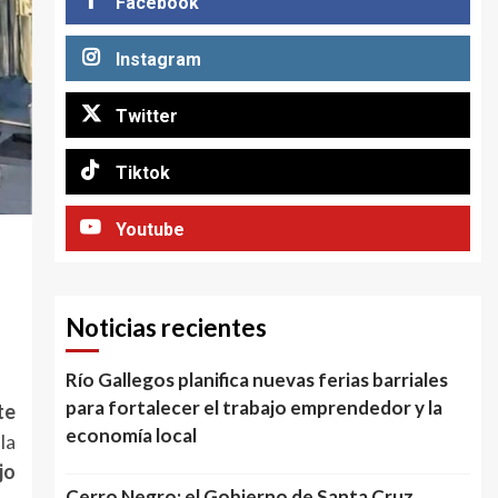
Facebook
Instagram
Twitter
Tiktok
Youtube
Noticias recientes
Río Gallegos planifica nuevas ferias barriales
para fortalecer el trabajo emprendedor y la
te
economía local
la
jo
Cerro Negro: el Gobierno de Santa Cruz