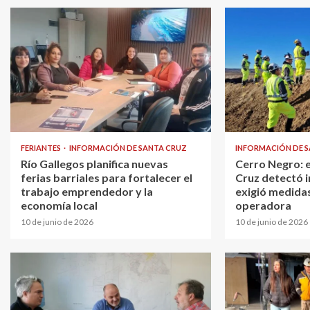
FERIANTES
INFORMACIÓN DE SANTA CRUZ
INFORMACIÓN DE 
Río Gallegos planifica nuevas
Cerro Negro: 
ferias barriales para fortalecer el
Cruz detectó i
trabajo emprendedor y la
exigió medidas
economía local
operadora
10 de junio de 2026
10 de junio de 2026