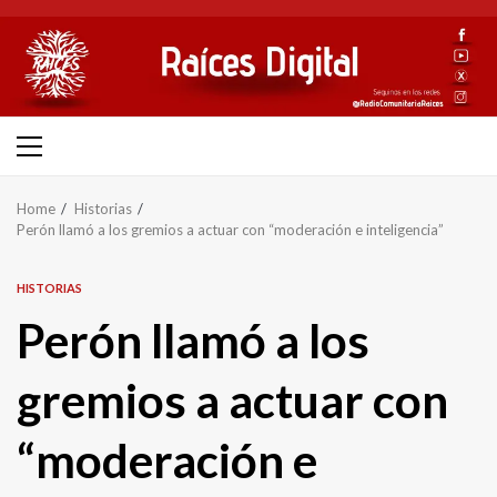
Skip
to
content
Primary
Menu
Home
Historias
Perón llamó a los gremios a actuar con “moderación e inteligencia”
HISTORIAS
Perón llamó a los
gremios a actuar con
“moderación e