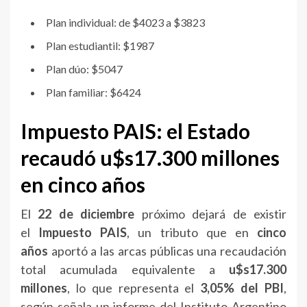
Plan individual: de $4023 a $3823
Plan estudiantil: $1987
Plan dúo: $5047
Plan familiar: $6424
Impuesto PAIS: el Estado
recaudó u$s17.300 millones
en cinco años
El
22 de diciembre
próximo dejará de existir
el
Impuesto PAIS
, un tributo que en
cinco
años
aportó a las arcas públicas una recaudación
total acumulada equivalente a
u$s17.300
millones
, lo que representa el
3,05% del PBI
,
según señala un informe del Instituto Argentino