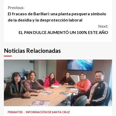
Continue
Previous:
El fracaso de Barillari: una planta pesquera símbolo
Reading
de la desidia y la desprotección laboral
Next:
EL PAN DULCE AUMENTÓ UN 100% ESTE AÑO
Noticias Relacionadas
FERIANTES
INFORMACIÓN DE SANTA CRUZ