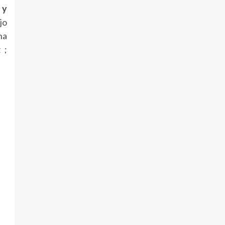
 y
jo
na
 ;