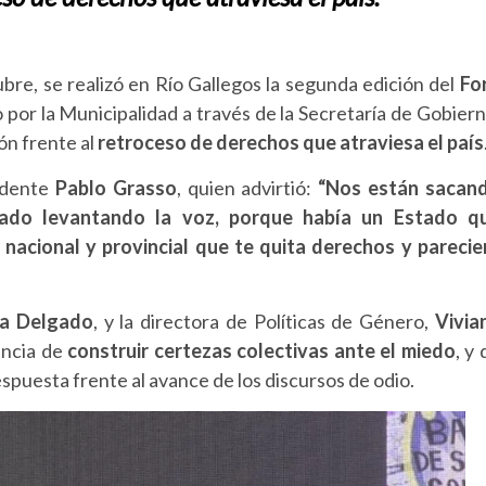
re, se realizó en Río Gallegos la segunda edición del
Fo
o por la Municipalidad a través de la Secretaría de Gobiern
ón frente al
retroceso de derechos que atraviesa el país
ndente
Pablo Grasso
, quien advirtió:
“Nos están sacan
ado levantando la voz, porque había un Estado q
acional y provincial que te quita derechos y parecie
ra Delgado
, y la directora de Políticas de Género,
Vivia
ancia de
construir certezas colectivas ante el miedo
, y 
puesta frente al avance de los discursos de odio.