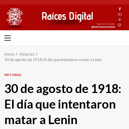
Skip
to
content
Primary
Menu
Home
Historias
30 de agosto de 1918: El día que intentaron matar a Lenin
HISTORIAS
30 de agosto de 1918:
El día que intentaron
matar a Lenin