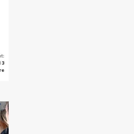
t:
 3
re