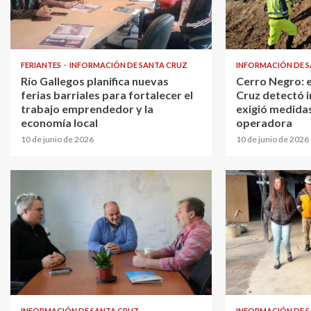
FERIANTES
INFORMACIÓN DE SANTA CRUZ
INFORMACIÓN DE 
Río Gallegos planifica nuevas
Cerro Negro: 
ferias barriales para fortalecer el
Cruz detectó i
trabajo emprendedor y la
exigió medidas
economía local
operadora
10 de junio de 2026
10 de junio de 2026
INFORMACIÓN DE SANTA CRUZ
INFORMACIÓN DE 