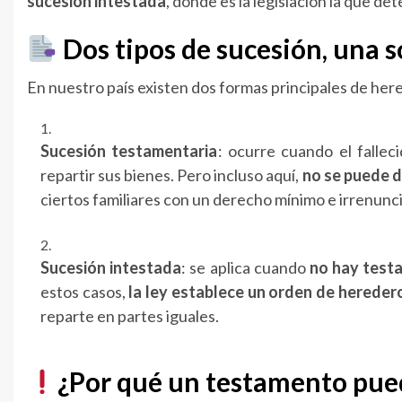
sucesión intestada
, donde es la legislación la que d
Dos tipos de sucesión, una s
En nuestro país existen dos formas principales de her
Sucesión testamentaria
: ocurre cuando el falle
repartir sus bienes. Pero incluso aquí,
no se puede d
ciertos familiares con un derecho mínimo e irrenunci
Sucesión intestada
: se aplica cuando
no hay test
estos casos,
la ley establece un orden de hereder
reparte en partes iguales.
¿Por qué un testamento pued