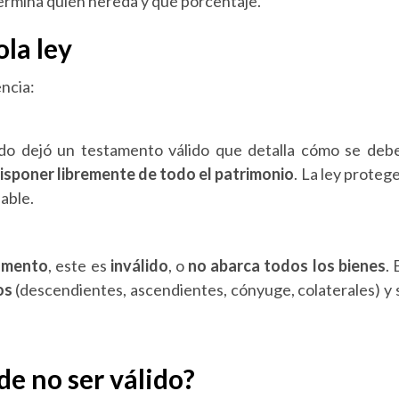
etermina quién hereda y qué porcentaje.
ola ley
encia:
cido dejó un testamento válido que detalla cómo se deb
isponer libremente de todo el patrimonio
. La ley protege
able.
amento
, este es
inválido
, o
no abarca todos los bienes
. 
os
(descendientes, ascendientes, cónyuge, colaterales) y 
e no ser válido?