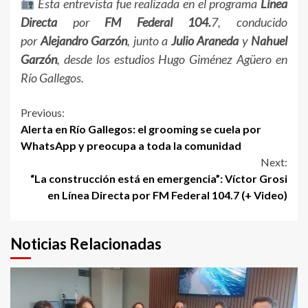
Esta entrevista fue realizada en el programa
Línea
Directa
por
FM Federal 104.
7, conducido
por
Alejandro Garzón
, junto a
Julio Araneda
y
Nahuel
Garzón
, desde los estudios Hugo Giménez Agüero en
Río Gallegos.
Continue
Previous:
Alerta en Río Gallegos: el grooming se cuela por
Reading
WhatsApp y preocupa a toda la comunidad
Next:
“La construcción está en emergencia”: Víctor Grosi
en Línea Directa por FM Federal 104.7 (+ Video)
Noticias Relacionadas