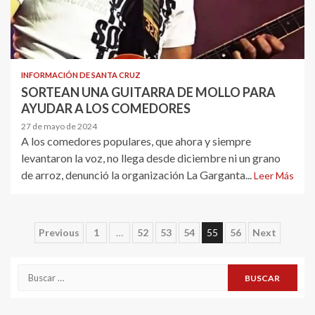
INFORMACIÓN DE SANTA CRUZ
SORTEAN UNA GUITARRA DE MOLLO PARA
AYUDAR A LOS COMEDORES
27 de mayo de 2024
A los comedores populares, que ahora y siempre
levantaron la voz, no llega desde diciembre ni un grano
de arroz, denunció la organización La Garganta...
Leer Más
Navegación
Previous
1
…
52
53
54
55
56
Next
de
Buscar:
entradas