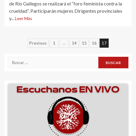
de Río Gallegos se realizará el “foro feminista contra la
crueldad”. Participarán mujeres Dirigentes provinciales
y...
Leer Más
Navegación
Previous
1
…
14
15
16
17
de
Buscar:
entradas