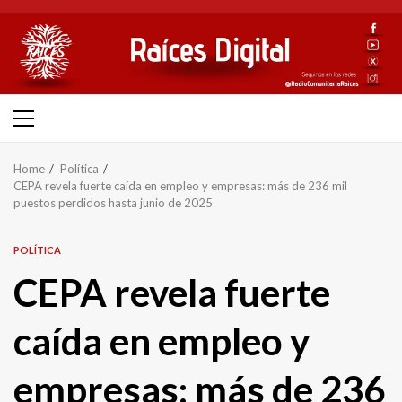
Skip
to
content
Primary
Menu
Home
Política
CEPA revela fuerte caída en empleo y empresas: más de 236 mil
puestos perdidos hasta junio de 2025
POLÍTICA
CEPA revela fuerte
caída en empleo y
empresas: más de 236