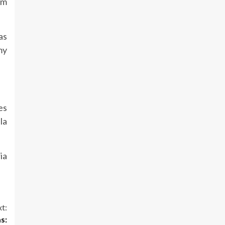
om
as
my
es
la
ia
t:
s: