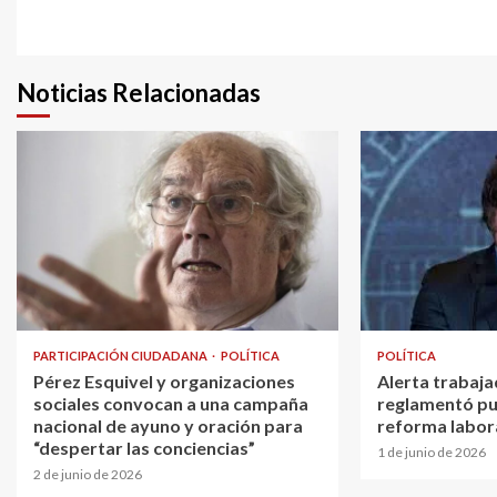
Reading
Noticias Relacionadas
PARTICIPACIÓN CIUDADANA
POLÍTICA
POLÍTICA
Pérez Esquivel y organizaciones
Alerta trabaja
sociales convocan a una campaña
reglamentó pu
nacional de ayuno y oración para
reforma labor
“despertar las conciencias”
1 de junio de 2026
2 de junio de 2026