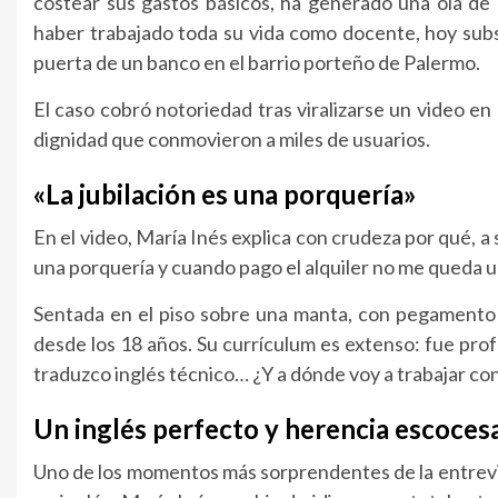
costear sus gastos básicos, ha generado una ola de s
haber trabajado toda su vida como docente, hoy sub
puerta de un banco en el barrio porteño de Palermo.
El caso cobró notoriedad tras viralizarse un video en
dignidad que conmovieron a miles de usuarios.
«La jubilación es una porquería»
En el video, María Inés explica con crudeza por qué, a s
una porquería y cuando pago el alquiler no me queda 
Sentada en el piso sobre una manta, con pegamento
desde los 18 años. Su currículum es extenso: fue prof
traduzco inglés técnico… ¿Y a dónde voy a trabajar con
Un inglés perfecto y herencia escoces
Uno de los momentos más sorprendentes de la entrevist