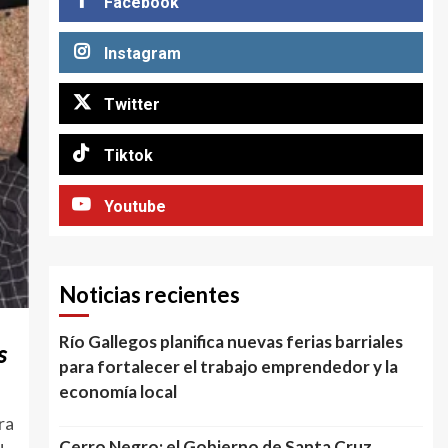
Facebook
Instagram
Twitter
Tiktok
Youtube
Noticias recientes
Río Gallegos planifica nuevas ferias barriales
s
para fortalecer el trabajo emprendedor y la
economía local
ra
Cerro Negro: el Gobierno de Santa Cruz