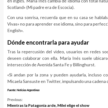
en inglés. María Inés cambia de idioma con total natu
Scotland» (Mi padre era de Escocia).
Con una sonrisa, recuerda que en su casa se hablaba
Vivas» no para aprender ese idioma, sino para perfecc
English».
Dónde encontrarla para ayudar
Tras la repercusión del video, usuarios en redes s
deseen colaborar con ella. María Inés suele ubicars
intersección de Avenida Santa Fe y Billinghurst.
«Si andan por la zona y pueden ayudarla, incluso con
Micaela Sansuste en Twitter, impulsando una cadena d
Fuente: Noticias Argentinas
Continue
Previous:
Mientras la Patagonia arde, Milei elige el show