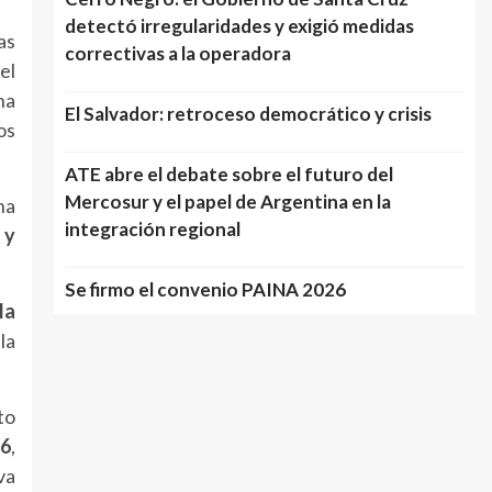
detectó irregularidades y exigió medidas
las
correctivas a la operadora
el
na
El Salvador: retroceso democrático y crisis
os
ATE abre el debate sobre el futuro del
Mercosur y el papel de Argentina en la
na
integración regional
 y
Se firmo el convenio PAINA 2026
la
la
to
26
,
va