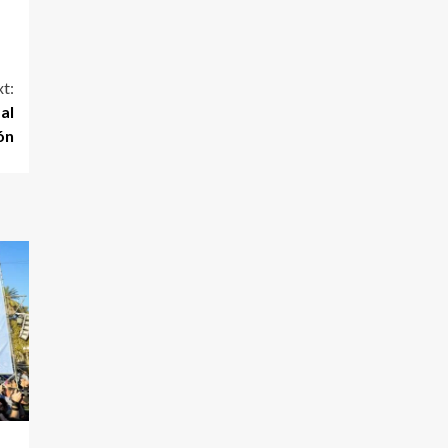
t:
al
ón