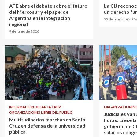
ATE abre el debate sobre el futuro
La CIJ reconoc
del Mercosur y el papel de
un derecho fu
Argentina en la integración
22 de mayo de 2026
regional
9 de junio de 2026
INFORMACIÓN DE SANTA CRUZ
ORGANIZACIONES L
ORGANIZACIONES LIBRES DEL PUEBLO
Judiciales van
Multitudinarias marchas en Santa
horas: crece la
Cruz en defensa de la universidad
gobierno de Cl
pública
salarios conge