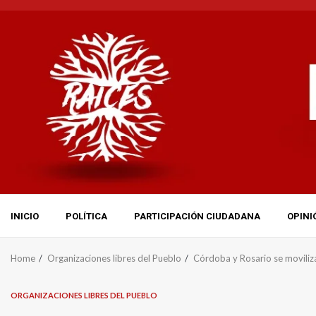
Skip
to
content
INICIO
POLÍTICA
PARTICIPACIÓN CIUDADANA
OPINI
Home
Organizaciones libres del Pueblo
Córdoba y Rosario se moviliza
ORGANIZACIONES LIBRES DEL PUEBLO