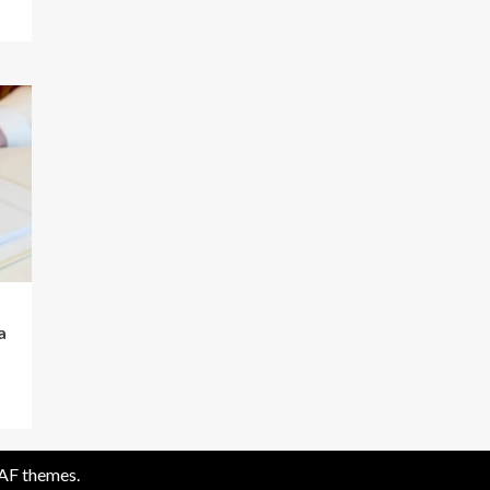
a
AF themes.