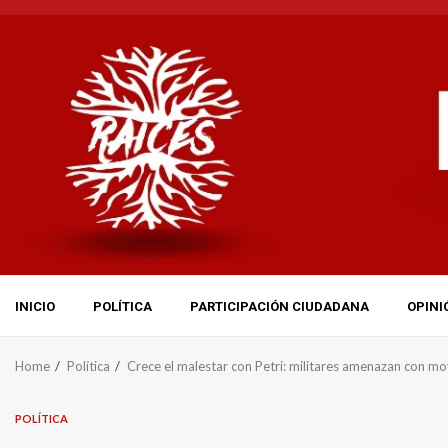
Skip
to
content
INICIO
POLÍTICA
PARTICIPACIÓN CIUDADANA
OPINI
Home
Política
Crece el malestar con Petri: militares amenazan con movil
POLÍTICA