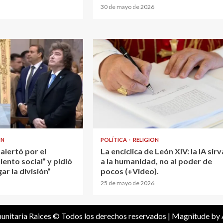
30 de mayo de 2026
ON
POLÍTICA
RELIGION
alertó por el
La encíclica de León XIV: la IA sirv
nto social” y pidió
a la humanidad, no al poder de
ar la división”
pocos (+Video).
25 de mayo de 2026
unitaria Raices © Todos los derechos reservados
|
Magnitude
by 