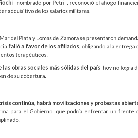
iochi
–nombrado por Petri–, reconoció el ahogo financie
r adquisitivo de los salarios militares.
ca, Mar del Plata y Lomas de Zamora se presentaron demand
icia
falló a favor de los afiliados
, obligando a la entrega 
entos terapéuticos.
 las obras sociales más sólidas del país
, hoy no logra d
n de su cobertura.
 crisis continúa, habrá movilizaciones y protestas abiert
arma para el Gobierno, que podría enfrentar un frente 
iplinado.