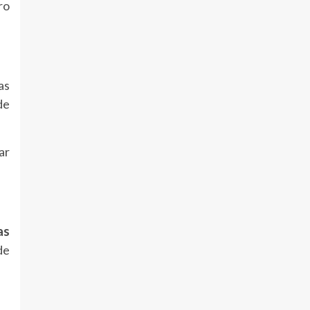
ro
as
de
ar
as
de