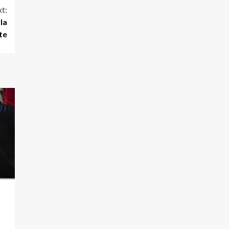
t:
 la
te