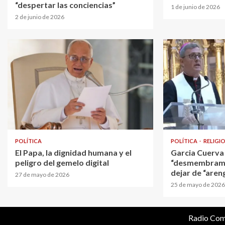
“despertar las conciencias”
1 de junio de 2026
2 de junio de 2026
POLÍTICA
POLÍTICA
RELIGI
El Papa, la dignidad humana y el
Garcia Cuerva 
peligro del gemelo digital
“desmembramie
dejar de “areng
27 de mayo de 2026
25 de mayo de 2026
Radio Com