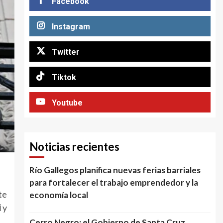
Facebook
Instagram
Twitter
Tiktok
Youtube
Noticias recientes
Río Gallegos planifica nuevas ferias barriales
para fortalecer el trabajo emprendedor y la
te
economía local
i
y
Cerro Negro: el Gobierno de Santa Cruz