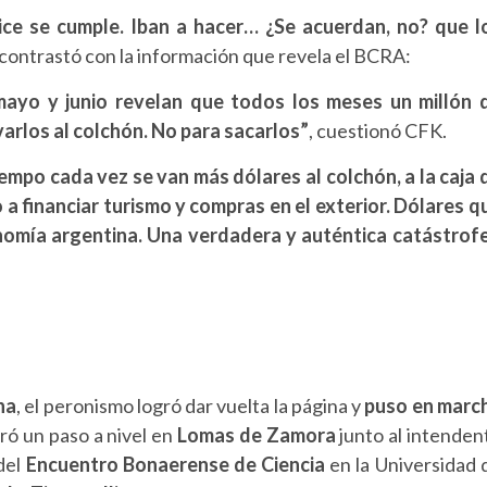
ice se cumple. Iban a hacer… ¿Se acuerdan, no? que l
 contrastó con la información que revela el BCRA:
 mayo y junio revelan que todos los meses un millón 
arlos al colchón. No para sacarlos”
, cuestionó CFK.
empo cada vez se van más dólares al colchón, a la caja 
o a financiar turismo y compras en el exterior. Dólares q
onomía argentina. Una verdadera y auténtica catástrof
na
, el peronismo logró dar vuelta la página y
puso en marc
ró un paso a nivel en
Lomas de Zamora
junto al intenden
 del
Encuentro Bonaerense de Ciencia
en la Universidad 