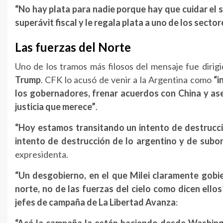
“No hay plata para nadie porque hay que cuidar el s
superávit fiscal y le regala plata a uno de los secto
Las fuerzas del Norte
Uno de los tramos más filosos del mensaje fue dirig
Trump
. CFK lo acusó de venir a la Argentina como
“i
los gobernadores, frenar acuerdos con China y ase
justicia que merece”
.
“Hoy estamos transitando un intento de destrucci
intento de destrucción de lo argentino y de subor
expresidenta.
“Un desgobierno, en el que Milei claramente gobie
norte, no de las fuerzas del cielo como dicen ellos
jefes de campaña de La Libertad Avanza
:
“Acá la campaña la están haciendo desde Washin