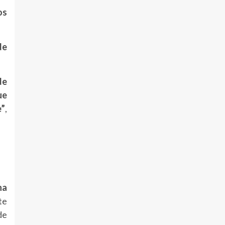
os
de
de
ue
e”
,
ha
te
de