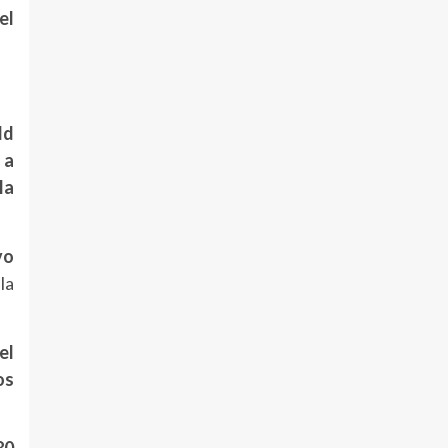
el
ld
 a
la
vo
 la
el
os
80