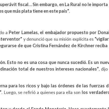
uperávit fiscal… Sin embargo, en La Rural no le importa 
res que más plata tiene en este país”
.
ido a
Peter Lamelas, el embajador propuesto por Dona
nterventor”
y denunció que su misión explícita es
“vigilar
gurarse de que Cristina Fernández de Kirchner reciba 
ón. Esto no es una cosa que nunca sucedió. Es un nue
dinación total de nuestros intereses nacionales”
, dijo
rna para los ricos y bajo las órdenes de las fuerzas d
”
. Luego, se refirió a quienes para ella son
los verdader
gton y desde el Fondo Monetario. Hace exactamente 