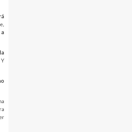
rá
e,
 a
la
 Y
no
ma
ra
der