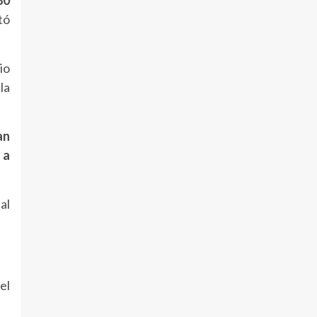
tó
io
la
an
 a
 al
el