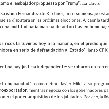
l como el embajador propuesto por Trump”
, concluyó.
a Cristina Fernández de Kirchner
, pero
su mensaje esta
que se disputará en las próximas elecciones. Al caer la tard
ba una
multitudinaria marcha de antorchas en homenaje
os ricos la tuvimos hoy a la mañana, en el predio que 
niobra en serio de defraudación al Estado”
, lanzó CFK.
entina hay justicia independiente: se robaron un terre
e la humanidad”
, como define Javier Milei a su progra
agroexportador
, mientras negocia con los gobernadores pa
ner el poder adquisitivo de los jubilados
. Por eso, la lí