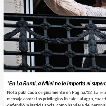
“En La Rural, a Milei no le importa el superá
Nota publicada originalmente en Página/12.
La exp
mensaje contra
los privilegios fiscales al agro
, cuest
defendió la justicia social como bandera del peroni