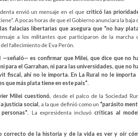
esidenta envió un mensaje en el que
criticó las prioridad
 tiene”. A pocas horas de que el Gobierno anunciara la baja 
las falacias libertarias que asegura que “no hay plat
nsaje a los militantes que participaron de la marcha 
el fallecimiento de Eva Perón.
l —señaló— es confirmar que Milei, que dice que no h
 ni para el Garrahan, ni para las universidades, que no h
t fiscal, ahí no le importa. En La Rural no le importa 
res que más plata tiene en este país”
.
vier Milei cuestionó
, desde el palco de la Sociedad Rur
 justicia social
, a la que definió como un
“parásito ment
 personas”
. La expresidenta incluyó
críticas al mode
 correcto de la historia y de la vida es ver y oír có