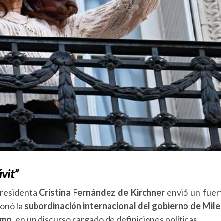
vit”
residenta
Cristina Fernández de Kirchner
envió un fuer
ionó la
subordinación internacional del gobierno de Mile
smo
, en un discurso cargado de definiciones políticas.