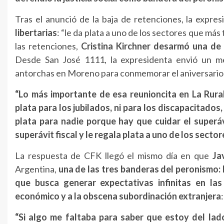
Tras el anunció de la baja de retenciones, la expr
libertarias
: “le da plata a uno de los sectores que más
las retenciones,
Cristina Kirchner desarmó una de 
Desde San José 1111, la expresidenta envió un me
antorchas en Moreno para conmemorar el aniversario d
“Lo más importante de esa reunioncita en La Rura
plata para los jubilados, ni para los discapacitados,
plata para nadie porque hay que cuidar el superávi
superávit fiscal y le regala plata a uno de los secto
La respuesta de CFK llegó el mismo día en que
Ja
Argentina,
una de las tres banderas del peronismo: la
que busca generar expectativas infinitas en las
económico y a la obscena subordinación extranjera
:
“Si algo me faltaba para saber que estoy del lado