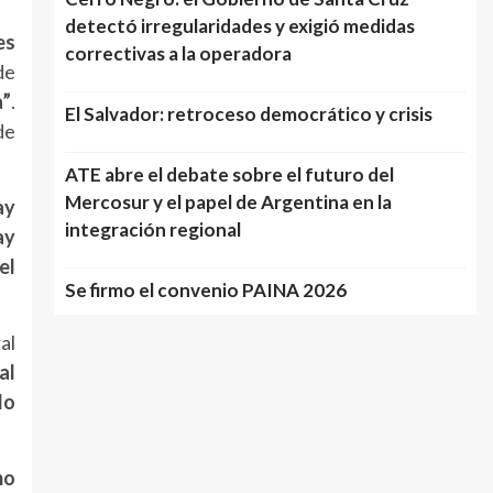
detectó irregularidades y exigió medidas
es
correctivas a la operadora
de
a”
.
El Salvador: retroceso democrático y crisis
de
ATE abre el debate sobre el futuro del
Mercosur y el papel de Argentina en la
ay
integración regional
ay
el
Se firmo el convenio PAINA 2026
al
al
lo
mo