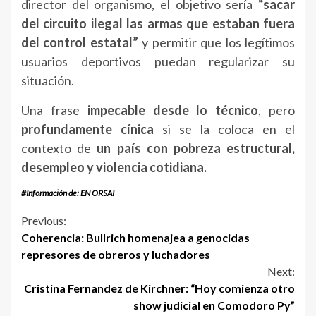
director del organismo, el objetivo sería
“sacar
del circuito ilegal las armas que estaban fuera
del control estatal”
y permitir que los legítimos
usuarios deportivos puedan regularizar su
situación.
Una frase
impecable desde lo técnico
, pero
profundamente cínica
si se la coloca en el
contexto de
un país con pobreza estructural,
desempleo y violencia cotidiana.
#Información de: EN ORSAI
Continue
Previous:
Coherencia: Bullrich homenajea a genocidas
Reading
represores de obreros y luchadores
Next:
Cristina Fernandez de Kirchner: “Hoy comienza otro
show judicial en Comodoro Py”