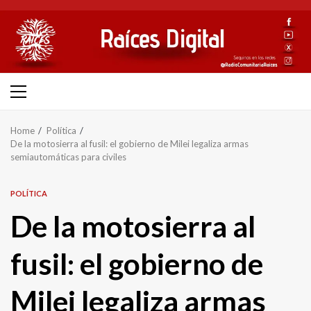
Skip
to
content
Primary
Menu
Home
Política
De la motosierra al fusil: el gobierno de Milei legaliza armas
semiautomáticas para civiles
POLÍTICA
De la motosierra al
fusil: el gobierno de
Milei legaliza armas