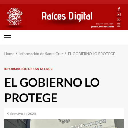
Skip
to
content
Primary
Menu
Home
Información de Santa Cruz
EL GOBIERNO LO PROTEGE
INFORMACIÓN DE SANTA CRUZ
EL GOBIERNO LO
PROTEGE
9 de mayo de 2025