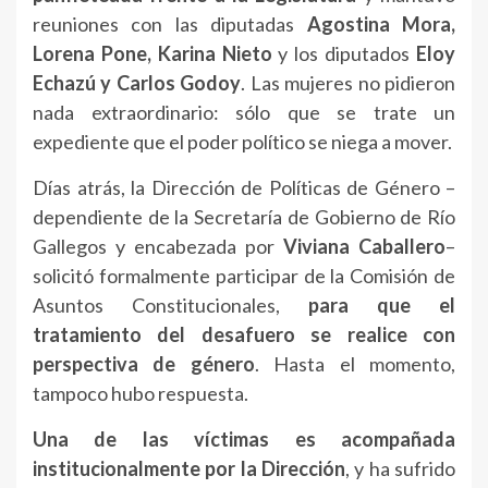
reuniones
con
las
diputadas
Agostina
Mora,
Lorena
Pone,
Karina
Nieto
y
los
diputados
Eloy
Echazú
y
Carlos
Godoy
.
Las
mujeres
no
pidieron
nada
extraordinario:
sólo
que
se
trate
un
expediente
que
el
poder
político
se
niega
a
mover.
Días
atrás,
la
Dirección
de
Políticas
de
Género –
dependiente
de
la
Secretaría
de
Gobierno
de
Río
Gallegos
y
encabezada
por
Viviana
Caballero
–
solicitó
formalmente
participar
de
la
Comisión
de
Asuntos
Constitucionales,
para
que
el
tratamiento
del
desafuero
se
realice
con
perspectiva
de
género
.
Hasta
el
momento,
tampoco
hubo
respuesta.
Una
de
las
víctimas
es
acompañada
institucionalmente
por la
Dirección
,
y
ha
sufrido