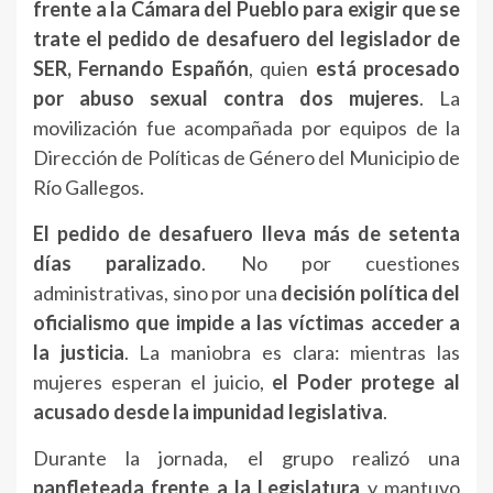
frente
a
la
Cámara
del
Pueblo
para
exigir
que
se
trate
el
pedido
de
desafuero
del
legislador
de
SER,
Fernando
Españón
,
quien
está
procesado
por
abuso
sexual
contra
dos
mujeres
.
La
movilización
fue
acompañada
por
equipos
de
la
Dirección
de
Políticas
de
Género
del
Municipio
de
Río
Gallegos.
El
pedido
de
desafuero
lleva
más
de
setenta
días
paralizado
.
No
por
cuestiones
administrativas,
sino
por
una
decisión
política
del
oficialismo
que
impide
a
las
víctimas
acceder
a
la
justicia
.
La
maniobra
es
clara:
mientras
las
mujeres
esperan
el
juicio,
el
Poder
protege
al
acusado
desde
la
impunidad
legislativa
.
Durante
la
jornada,
el
grupo
realizó
una
panfleteada
frente
a
la
Legislatura
y
mantuvo