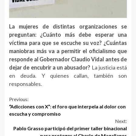
La mujeres de distintas organizaciones se
preguntan: ¿
Cuánto
más
debe
esperar
una
víctima
para
que
se
escuche
su
voz? ¿
Cuántas
maniobras
más
va
a
permitir
el
oficialismo que
responde al Gobernador Claudio Vidal
antes
de
dejar
de
encubrir
a
un
abusador?
La
justicia
está
en
deuda.
Y
quienes
callan,
también
son
responsables.
Continue
Previous:
“Adicciones con X”: el foro que interpela al dolor con
Reading
escucha y compromiso
Next:
Pablo Grasso participó del primer taller binacional
para proteger al Chorlo de Magallanes