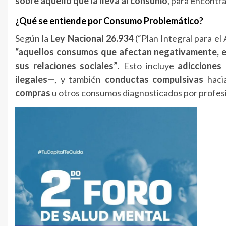
sobre
aquello
que
la
lleva
al
consumo
,
para
encontr
¿
Qué
se
entiende
por
Consumo
Problemático?
Según
la
Ley
Nacional
26.934
(“
Plan
Integral
para
el
“
aquellos
consumos
que
afectan
negativamente,
sus
relaciones
sociales”
.
Esto
incluye
adicciones
ilegales—
,
y
también
conductas
compulsivas
hac
compras
u
otros
consumos
diagnosticados
por
profes
Continue
Reading