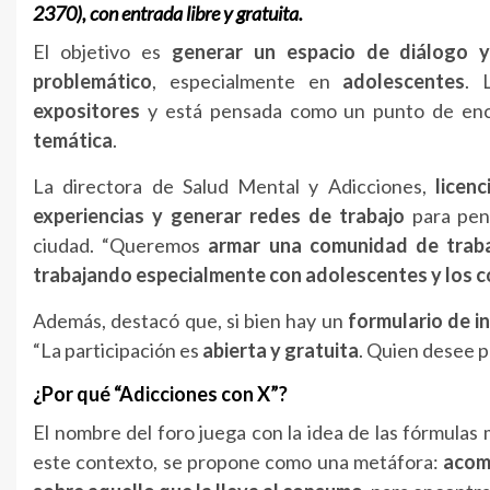
2370),
con
entrada
libre
y
gratuita
.
El
objetivo
es
generar
un
espacio
de
diálogo
problemático
,
especialmente
en
adolescentes
.
expositores
y
está
pensada
como
un
punto
de
en
temática
.
La
directora
de
Salud
Mental
y
Adicciones,
licen
experiencias
y
generar
redes
de
trabajo
para
pe
ciudad. “
Queremos
armar
una
comunidad
de
trab
trabajando
especialmente
con
adolescentes
y
los
c
Además,
destacó
que,
si
bien
hay
un
formulario
de
i
“
La
participación
es
abierta
y
gratuita
.
Quien
desee
p
¿
Por
qué “
Adicciones
con
X”?
El
nombre
del
foro
juega
con
la
idea
de
las
fórmulas
este
contexto,
se
propone
como
una
metáfora:
acom