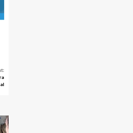
t:
ra
al