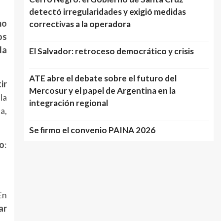
detectó irregularidades y exigió medidas
mo
correctivas a la operadora
os
la
El Salvador: retroceso democrático y crisis
ATE abre el debate sobre el futuro del
ir
Mercosur y el papel de Argentina en la
n
la
integración regional
ta,
Se firmo el convenio PAINA 2026
io
:
En
ar