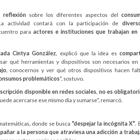
y
reflexión
sobre
los
diferentes
aspectos
del
consu
La
actividad
contará
con
la
participación
de
divers
cuentro
para
actores
e
instituciones
que
trabajan
en
ciada
Cintya
González
,
explicó
que
la
idea
es
compart
nsar
qué
herramientas
y
dispositivos
son
necesarios
e
ajo
,
conocernos
y
ver
qué
otros
dispositivos
hacen
fal
onsumos
problemáticos
”,
sostuvo.
nscripción
disponible
en
redes
sociales
,
no
es
obligator
uede
acercarse
ese
mismo
día
y
sumarse”,
remarcó.
matemáticas,
donde
se
busca
“
despejar
la
incógnita
X”
.
pañar
a
la
persona
que
atraviesa
una
adicción
a
trabaj