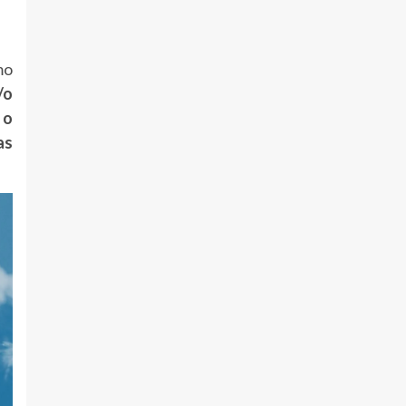
mo
/
o
s
o
as