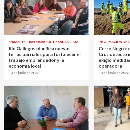
FERIANTES
INFORMACIÓN DE SANTA CRUZ
INFORMACIÓN DE 
Río Gallegos planifica nuevas
Cerro Negro: 
ferias barriales para fortalecer el
Cruz detectó i
trabajo emprendedor y la
exigió medidas
economía local
operadora
10 de junio de 2026
10 de junio de 2026