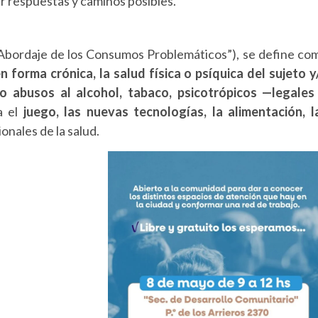
ar
respuestas
y
caminos
posibles.
Abordaje
de
los
Consumos
Problemáticos”),
se
define
co
en
forma
crónica,
la
salud
física
o
psíquica
del
sujeto
y
o
abusos
al
alcohol,
tabaco,
psicotrópicos —
legale
ia
el
juego,
las
nuevas
tecnologías,
la
alimentación,
l
ionales
de
la
salud.