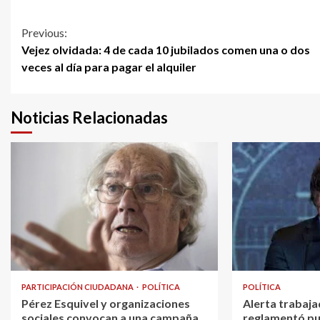
Continue
Previous:
Vejez olvidada: 4 de cada 10 jubilados comen una o dos
Reading
veces al día para pagar el alquiler
Noticias Relacionadas
PARTICIPACIÓN CIUDADANA
POLÍTICA
POLÍTICA
Pérez Esquivel y organizaciones
Alerta trabaja
sociales convocan a una campaña
reglamentó pu