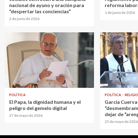
nacional de ayuno y oración para
reforma labor
“despertar las conciencias”
1 de junio de 2026
2 de junio de 2026
POLÍTICA
POLÍTICA
RELIGI
El Papa, la dignidad humana y el
Garcia Cuerva 
peligro del gemelo digital
“desmembramie
dejar de “areng
27 de mayo de 2026
25 de mayo de 2026