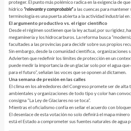
proteger. El punto más polémico radica en la exigencia de qu
hídrico
“relevante y comprobable”
a las cuencas para mantener s
terminología es una puerta abierta a la actividad industrial en
El argumento productivo vs. el rigor científico
Desde el régimen sostienen que la ley actual, por su rigidez, h
megaminería y los hidrocarburos. La reforma busca “moderniz
facultades a las provincias para decidir sobre sus propios recu
Sin embargo, desde la comunidad científica, organizaciones soc
Advierten que redefinir los límites de protección en un context
puede medir la importancia de un glaciar solo por el agua que
para el futuro”, señalan las voces que se oponen al dictamen.
Una semana de presión en las calles
El clima en los alrededores del Congreso promete ser de alta
ambientales y organizaciones de todo tipo y color han convoc
consigna “La Ley de Glaciares no se toca”.
Mientras el oficialismo confía en sellar el acuerdo con bloques
El desenlace de esta votación no solo definirá el mapa minero
está el Estado a comprometer sus fuentes naturales de agua p