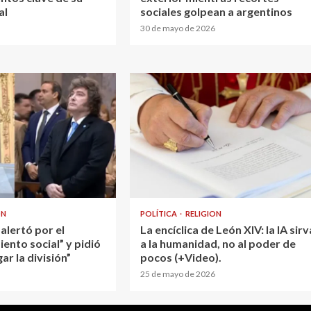
al
sociales golpean a argentinos
30 de mayo de 2026
ON
POLÍTICA
RELIGION
alertó por el
La encíclica de León XIV: la IA sirv
nto social” y pidió
a la humanidad, no al poder de
ar la división”
pocos (+Video).
25 de mayo de 2026