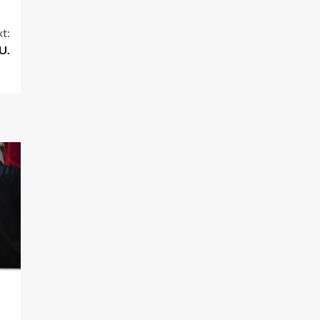
t:
U.