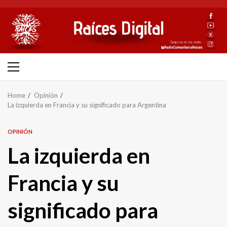
Skip
to
content
Primary
Menu
Home
Opinión
La izquierda en Francia y su significado para Argentina
OPINIÓN
La izquierda en
Francia y su
significado para