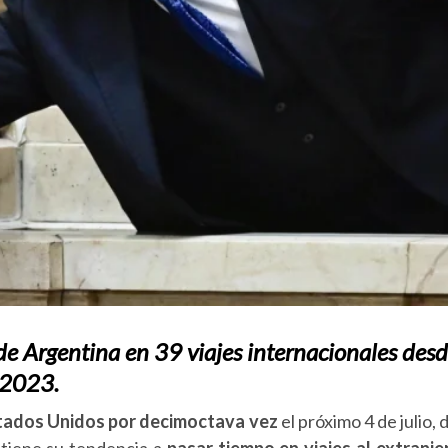
de Argentina en 39 viajes internacionales des
 2023.
Estados Unidos por decimoctava vez
el próximo 4 de julio, d
tiene su tendencia a
pasar tiempo en viajes al extranje