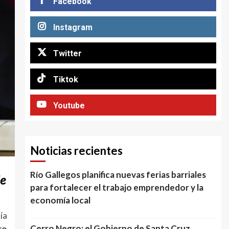
Facebook
Instagram
Twitter
Tiktok
Youtube
Noticias recientes
Río Gallegos planifica nuevas ferias barriales
de
para fortalecer el trabajo emprendedor y la
economía local
ía
Cerro Negro: el Gobierno de Santa Cruz
ro