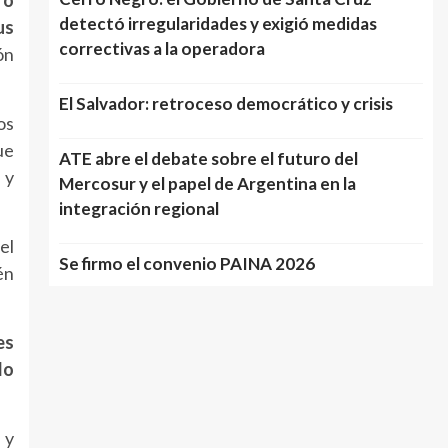
detectó irregularidades y exigió medidas
us
correctivas a la operadora
ón
El Salvador: retroceso democrático y crisis
os
ue
ATE abre el debate sobre el futuro del
 y
Mercosur y el papel de Argentina en la
integración regional
el
Se firmo el convenio PAINA 2026
én
es
do
 y