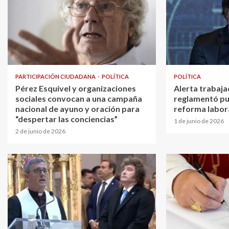
PARTICIPACIÓN CIUDADANA
POLÍTICA
POLÍTICA
Pérez Esquivel y organizaciones
Alerta trabaja
sociales convocan a una campaña
reglamentó pu
nacional de ayuno y oración para
reforma labor
“despertar las conciencias”
1 de junio de 2026
2 de junio de 2026