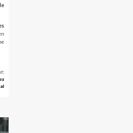
de
es
en
me
t:
su
al