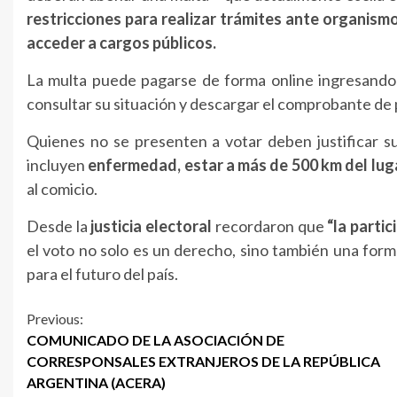
restricciones para realizar trámites ante organism
acceder a cargos públicos.
La multa puede pagarse de forma online ingresand
consultar su situación y descargar el comprobante de
Quienes no se presenten a votar deben justificar su
incluyen
enfermedad, estar a más de 500 km del lug
al comicio.
Desde la
justicia electoral
recordaron que
“la parti
el voto no solo es un derecho, sino también una form
para el futuro del país.
Continue
Previous:
COMUNICADO DE LA ASOCIACIÓN DE
Reading
CORRESPONSALES EXTRANJEROS DE LA REPÚBLICA
ARGENTINA (ACERA)