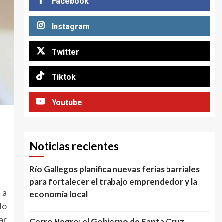
Facebook
Instagram
Twitter
Tiktok
Youtube
Noticias recientes
Río Gallegos planifica nuevas ferias barriales
para fortalecer el trabajo emprendedor y la
 a
economía local
lo
ar
Cerro Negro: el Gobierno de Santa Cruz