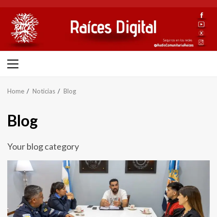
Skip
to
content
Primary
Menu
Home
Noticias
Blog
Blog
Your blog category