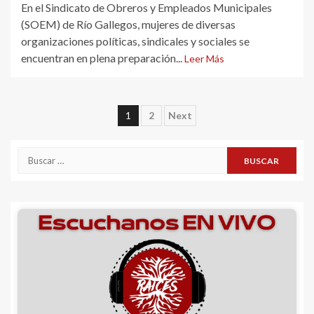
En el Sindicato de Obreros y Empleados Municipales
(SOEM) de Río Gallegos, mujeres de diversas
organizaciones políticas, sindicales y sociales se
encuentran en plena preparación...
Leer Más
Navegación
1
2
Next
de
Buscar:
entradas