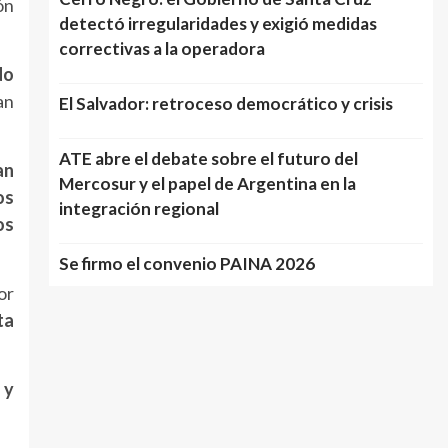
ón
detectó irregularidades y exigió medidas
correctivas a la operadora
No
an
El Salvador: retroceso democrático y crisis
ATE abre el debate sobre el futuro del
an
Mercosur y el papel de Argentina en la
os
integración regional
os
Se firmo el convenio PAINA 2026
or
ta
 y