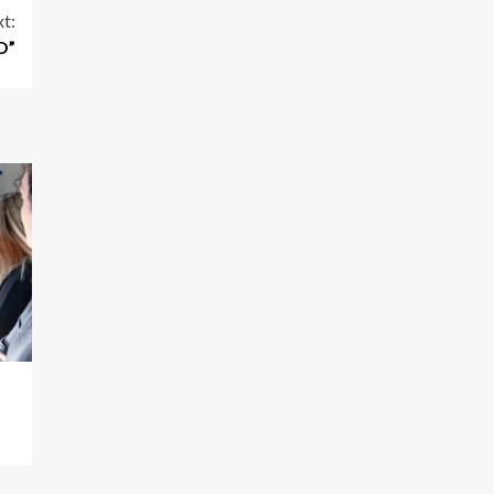
t:
O”