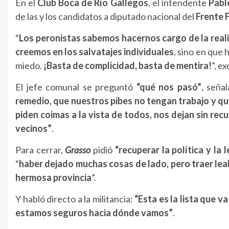
En el
Club Boca de Río Gallegos
, el intendente
Pabl
de las y los candidatos a diputado nacional del
Frente 
“
Los peronistas sabemos hacernos cargo de la real
creemos en los salvatajes individuales
, sino en que 
miedo.
¡Basta de complicidad, basta de mentira!
”, e
El jefe comunal se preguntó
“qué nos pasó”
, seña
remedio, que nuestros pibes no tengan trabajo y qu
piden coimas a la vista de todos, nos dejan sin rec
vecinos”
.
Para cerrar,
Grasso
pidió
“recuperar la política y la 
“
haber dejado muchas cosas de lado, pero traer lea
hermosa provincia
”.
Y habló directo a la militancia:
“Esta es la lista que 
estamos seguros hacia dónde vamos”
.