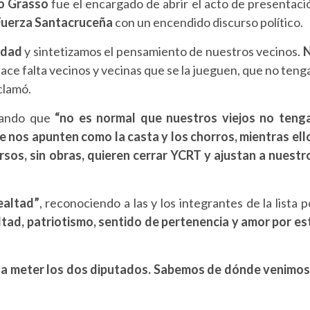
o Grasso
fue el encargado de abrir el acto de presentaci
Fuerza Santacruceña
con un encendido discurso político.
idad
y sintetizamos el pensamiento de nuestros vecinos.
hace falta vecinos y vecinas que se la jueguen, que no teng
xclamó.
lando que
“no es normal que nuestros viejos no teng
e nos apunten como la casta y los chorros, mientras ell
ursos, sin obras, quieren cerrar YCRT y ajustan a nuestr
lealtad”
, reconociendo a las y los integrantes de la lista p
ltad, patriotismo, sentido de pertenencia y amor por es
va a meter los dos diputados. Sabemos de dónde venimos