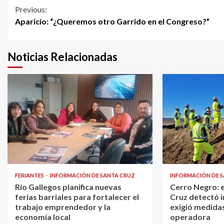
Continue
Previous:
Aparicio: “¿Queremos otro Garrido en el Congreso?”
Reading
Noticias Relacionadas
FERIANTES
INFORMACIÓN DE SANTA CRUZ
INFORMACIÓN DE 
Río Gallegos planifica nuevas
Cerro Negro: 
ferias barriales para fortalecer el
Cruz detectó i
trabajo emprendedor y la
exigió medidas
economía local
operadora