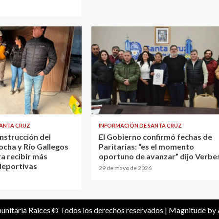
SANTA CRUZ
INFORMACIÓN DE SANTA CRUZ
nstrucción del
El Gobierno confirmó fechas de
ocha y Río Gallegos
Paritarias: “es el momento
a recibir más
oportuno de avanzar” dijo Verbe
deportivas
29 de mayo de 2026
unitaria Raices © Todos los derechos reservados
|
Magnitude
by 