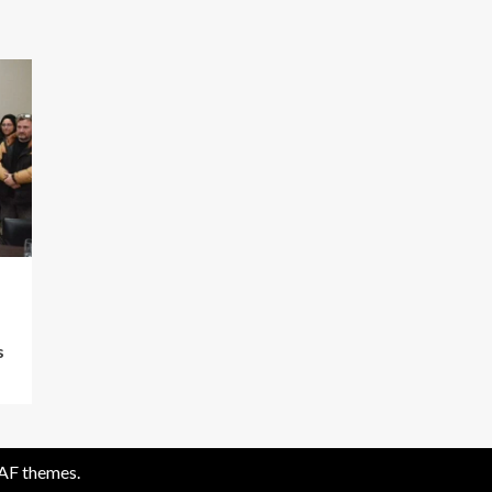
s
AF themes.