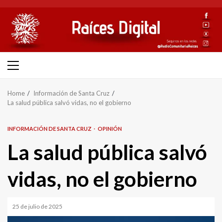
Skip
to
content
Primary
Menu
Home
Información de Santa Cruz
La salud pública salvó vidas, no el gobierno
INFORMACIÓN DE SANTA CRUZ
OPINIÓN
La salud pública salvó
vidas, no el gobierno
25 de julio de 2025