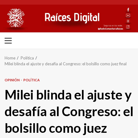
Skip
to
content
Primary
Menu
Home
Política
Milei blinda el ajuste y desafía al Congreso: el bolsillo como juez final
OPINIÓN
POLÍTICA
Milei blinda el ajuste y
desafía al Congreso: el
bolsillo como juez